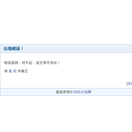
出现错误！
错误原因：对不起，该文章不存在！
请
返 回
并修正
[
关
版权所有©
t1b5小说网