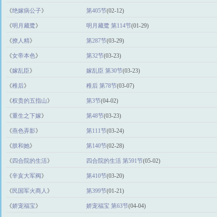
《
绝嫁病公子
》
第405节
(02-12)
《
明月藏鹭
》
明月藏鹭 第114节
(01-29)
《
撩人精
》
第287节
(03-29)
《
女帝本色
》
第32节
(03-23)
《
嫁乱臣
》
嫁乱臣 第30节
(03-23)
《
稚后
》
稚后 第78节
(03-07)
《
权贵的五指山
》
第3节
(04-02)
《
重生之下嫁
》
第48节
(03-23)
《
燕色弄影
》
第111节
(03-24)
《
朕和她
》
第140节
(02-28)
《
四合院的生活
》
四合院的生活 第591节
(05-02)
《
辛亥大军阀
》
第410节
(03-20)
《
民国军火商人
》
第399节
(01-21)
《
娇宠福宝
》
娇宠福宝 第63节
(04-04)