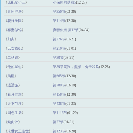
《
原配变小三
》
小保姆的诱惑5
(12-27)
《
青珂浮屠
》
第350节
(03-30)
《
花好孕圆
》
第114节
(12-30)
《
弃妻似锦
》
弃妻似锦 第12节
(04-04)
《
归离
》
第276节
(01-21)
《
庶女嫡妃
》
第210节
(01-01)
《
二姑娘
》
第30节
(03-21)
《
他的星心
》
第89章黄狗，熊猫，兔子和马
(12-28)
《
枭臣
》
第665节
(12-30)
《
逍遥游
》
第789节
(03-19)
《
花月佳期
》
第158节
(12-30)
《
天下节度
》
第438节
(01-23)
《
国色生枭
》
第1116节
(01-20)
《
炖肉计
》
第77节
(01-21)
《
末世女王临世
》
第123节
(03-20)