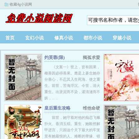
收藏4g小说网
首页
玄幻小说
修真小说
都市小说
穿越小说
灼芙蓉(限)
獨孤求愛
《文案一》世上，皆有因果，
種善因必得善果。應是上蒼念她存
分善心，不忍其入生死海。使之重
生。前世，苦海浮沉。今世，浴火
重生。出淤泥而不染，濯清漣而不
妖，... ...
皇后重生攻略
维他命硬
前世，她守着对他的痴恋飞蛾
扑火、香消玉殒。重生，她毅然解
甲进宫，只因这个天下最大的牢笼
里有她最恨的人。难断的孽缘、错