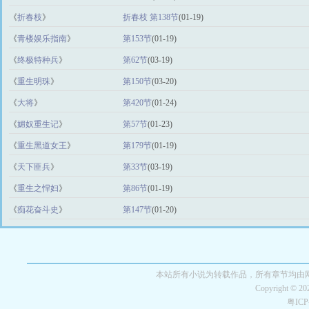
《
折春枝
》
折春枝 第138节
(01-19)
《
青楼娱乐指南
》
第153节
(01-19)
《
终极特种兵
》
第62节
(03-19)
《
重生明珠
》
第150节
(03-20)
《
大将
》
第420节
(01-24)
《
媚奴重生记
》
第57节
(01-23)
《
重生黑道女王
》
第179节
(01-19)
《
天下匪兵
》
第33节
(03-19)
《
重生之悍妇
》
第86节
(01-19)
《
痴花奋斗史
》
第147节
(01-20)
本站所有小说为转载作品，所有章节均由
Copyright © 2
粤IC