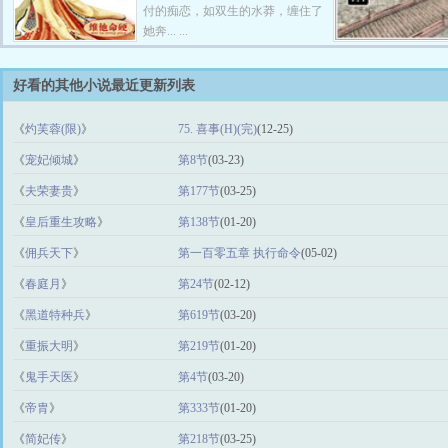
付的痴恋，如双生的水莽，缠住了
她奔... ...
好看的其他小说最近更新列表
《
灼芙蓉(限)
》
75. 喜事(H)(完)
(12-25)
《
宠妃倾城
》
第8节
(03-23)
《
夫荣妻贵
》
第177节
(03-25)
《
皇后重生攻略
》
第138节
(01-20)
《
佣兵天下
》
第一百零五章 执行命令
(05-02)
《
春庭月
》
第24节
(02-12)
《
黑道特种兵
》
第619节
(03-20)
《
重振大明
》
第219节
(01-20)
《
鬼手天医
》
第4节
(03-20)
《
帝胄
》
第333节
(01-20)
《
简妃传
》
第218节
(03-25)