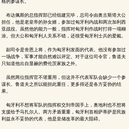
格的参谋长。
布达佩斯的总指挥部已经组建完毕，总司令由奥古斯塔大公
担任，他是老皇帝的孙女婿，参加过匈牙利内战和两次加利西
亚战役。虽然他的能力一般，指挥对匈牙利作战时打得一塌糊
涂。但大公和匈牙利人关系不错，还很受匈牙利士兵的爱戴。
副司令是舍恩上将，作为匈牙利发面的代表。他没有参加过
一场战争，军事才能自然难以评定。对于这位司令官，鲁道夫
只知道他出自显赫的费伦茨家族之外。
虽然两位指挥官不堪重用，但这并不代表军队会缺少一个参
谋长。鲁道夫之所以能担此重任，更多得还是各方妥协的结
果。
匈牙利不想将军队的指挥权交到帝国手上，奥地利也不想将
支援给予马扎尔人。两方矛盾重重，匈牙利首相萨蒂萨是民族
利益永不妥协的代表，他是皇储改革的最大阻碍。