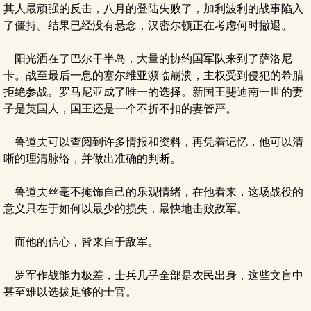
其人最顽强的反击，八月的登陆失败了，加利波利的战事陷入
了僵持。结果已经没有悬念，汉密尔顿正在考虑何时撤退。
阳光洒在了巴尔干半岛，大量的协约国军队来到了萨洛尼
卡。战至最后一息的塞尔维亚濒临崩溃，主权受到侵犯的希腊
拒绝参战。罗马尼亚成了唯一的选择。新国王斐迪南一世的妻
子是英国人，国王还是一个不折不扣的妻管严。
鲁道夫可以查阅到许多情报和资料，再凭着记忆，他可以清
晰的理清脉络，并做出准确的判断。
鲁道夫丝毫不掩饰自己的乐观情绪，在他看来，这场战役的
意义只在于如何以最少的损失，最快地击败敌军。
而他的信心，皆来自于敌军。
罗军作战能力极差，士兵几乎全部是农民出身，这些文盲中
甚至难以选拔足够的士官。