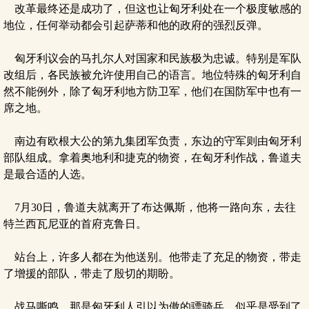
改革最终还是成功了，但这也让匈牙利处在一个极度敏感的
地位，任何举动都会引起萨蒂和他的政府的强烈反弹。
匈牙利议会的马扎尔人对国家和民族极为忠诚。特别是军队
改组后，各民族被允许使用自己的语言。地位特殊的匈牙利自
然不能例外，除了匈牙利地方防卫军，他们在国防军中也有一
席之地。
南边有欧根大公的第九集团军负责，东边的守军则由匈牙利
部队组成。拿着奥地利和捷克的物资，在匈牙利作战，鲁道夫
是最合适的人选。
7月30日，鲁道夫就离开了布达佩斯，他将一路向东，去往
特兰西瓦尼亚的首府克鲁日。
站台上，许多人都在为他送别。他带走了充足的物资，带走
了增援的部队，带走了殷切的期盼。
战马嘶鸣，那是匈牙利人引以为傲的骠骑兵。似乎是受到了