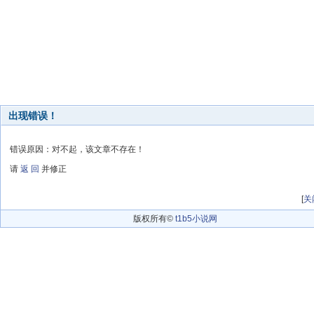
出现错误！
错误原因：对不起，该文章不存在！
请
返 回
并修正
[
关
版权所有©
t1b5小说网