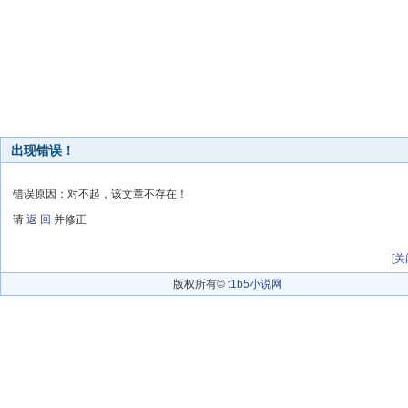
出现错误！
错误原因：对不起，该文章不存在！
请
返 回
并修正
[
关
版权所有©
t1b5小说网