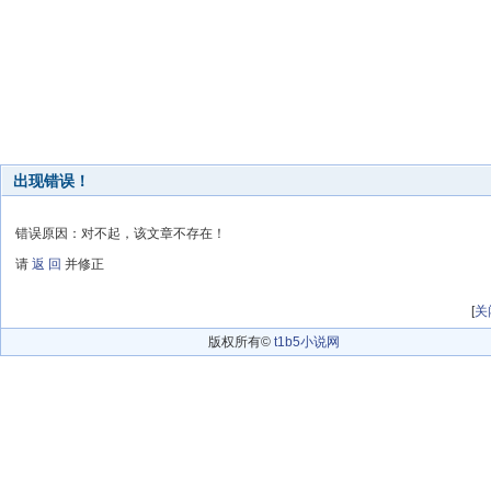
出现错误！
错误原因：对不起，该文章不存在！
请
返 回
并修正
[
关
版权所有©
t1b5小说网