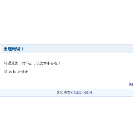
出现错误！
错误原因：对不起，该文章不存在！
请
返 回
并修正
[
关
版权所有©
t1b5小说网