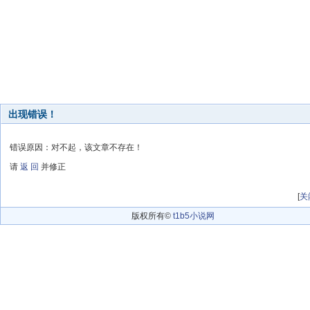
出现错误！
错误原因：对不起，该文章不存在！
请
返 回
并修正
[
关
版权所有©
t1b5小说网