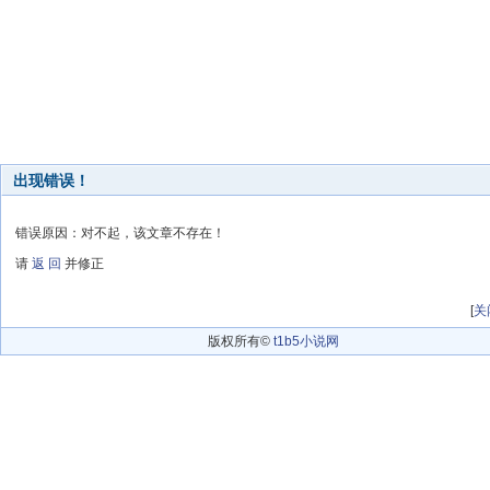
出现错误！
错误原因：对不起，该文章不存在！
请
返 回
并修正
[
关
版权所有©
t1b5小说网